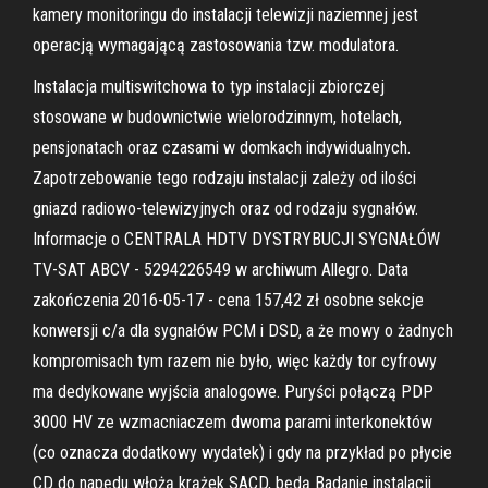
kamery monitoringu do instalacji telewizji naziemnej jest
operacją wymagającą zastosowania tzw. modulatora.
Instalacja multiswitchowa to typ instalacji zbiorczej
stosowane w budownictwie wielorodzinnym, hotelach,
pensjonatach oraz czasami w domkach indywidualnych.
Zapotrzebowanie tego rodzaju instalacji zależy od ilości
gniazd radiowo-telewizyjnych oraz od rodzaju sygnałów.
Informacje o CENTRALA HDTV DYSTRYBUCJI SYGNAŁÓW
TV-SAT ABCV - 5294226549 w archiwum Allegro. Data
zakończenia 2016-05-17 - cena 157,42 zł osobne sekcje
konwersji c/a dla sygnałów PCM i DSD, a że mowy o żadnych
kompromisach tym razem nie było, więc każdy tor cyfrowy
ma dedykowane wyjścia analogowe. Puryści połączą PDP
3000 HV ze wzmacniaczem dwoma parami interkonektów
(co oznacza dodatkowy wydatek) i gdy na przykład po płycie
CD do napędu włożą krążek SACD, będą Badanie instalacji