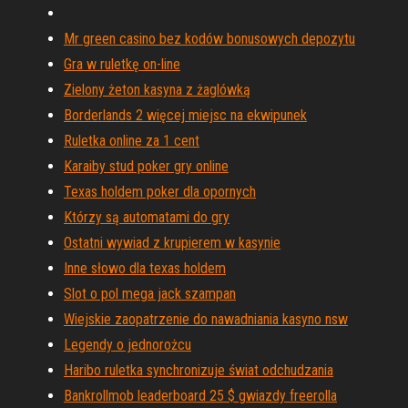
Mr green casino bez kodów bonusowych depozytu
Gra w ruletkę on-line
Zielony żeton kasyna z żaglówką
Borderlands 2 więcej miejsc na ekwipunek
Ruletka online za 1 cent
Karaiby stud poker gry online
Texas holdem poker dla opornych
Którzy są automatami do gry
Ostatni wywiad z krupierem w kasynie
Inne słowo dla texas holdem
Slot o pol mega jack szampan
Wiejskie zaopatrzenie do nawadniania kasyno nsw
Legendy o jednorożcu
Haribo ruletka synchronizuje świat odchudzania
Bankrollmob leaderboard 25 $ gwiazdy freerolla