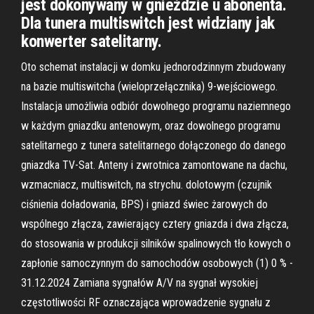
jest dokonywany w gnieździe u abonenta.
Dla tunera multiswitch jest widziany jak
konwerter satelitarny.
Oto schemat instalacji w domku jednorodzinnym zbudowany
na bazie multiswitcha (wieloprzełącznika) 9-wejściowego.
Instalacja umożliwia odbiór dowolnego programu naziemnego
w każdym gniazdku antenowym, oraz dowolnego programu
satelitarnego z tunera satelitarnego dołączonego do danego
gniazdka TV-Sat. Anteny i zwrotnica zamontowane na dachu,
wzmacniacz, multiswitch, na strychu. dolotowym (czujnik
ciśnienia doładowania, BPS) i gniazd świec żarowych do
wspólnego złącza, zawierający cztery gniazda i dwa złącza,
do stosowania w produkcji silników spalinowych tło­ kowych o
zapłonie samoczynnym do samochodów osobowych (1) 0 % -
31.12.2024 Zamiana sygnałów A/V na sygnał wysokiej
częstotliwości RF oznaczająca wprowadzenie sygnału z