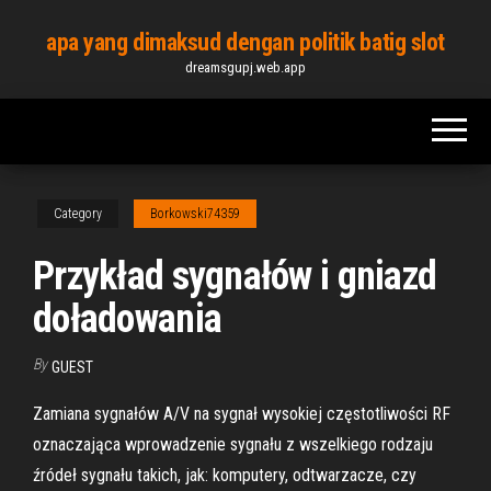
Skip
apa yang dimaksud dengan politik batig slot
to
dreamsgupj.web.app
the
content
Category
Borkowski74359
Przykład sygnałów i gniazd
doładowania
By
GUEST
Zamiana sygnałów A/V na sygnał wysokiej częstotliwości RF
oznaczająca wprowadzenie sygnału z wszelkiego rodzaju
źródeł sygnału takich, jak: komputery, odtwarzacze, czy