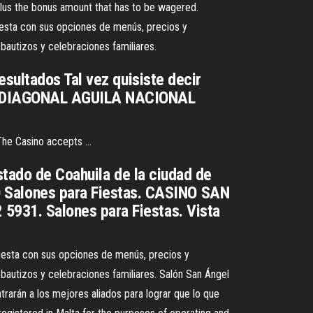
plus the bonus amount that has to be wagered.
iesta con sus opciones de menús, precios y
bautizos y celebraciones familiares.
sultados Tal vez quisiste decir
AG DIAGONAL AGUILA NACIONAL
 The Casino accepts …
stado de Coahuila de la ciudad de
alones para Fiestas. CASINO SAN
931. Salones para Fiestas. Vista
iesta con sus opciones de menús, precios y
bautizos y celebraciones familiares. Salón San Ángel
rarán a los mejores aliados para lograr que lo que