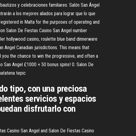
bautizos y celebraciones familiares. Salón San Ángel
rarán a los mejores aliados para lograr que lo que
registered in Malta for the purposes of operating and
ation Salon De Fiestas Casino San Angel number
ler hollywood casino, roulette blue band dinnerware
 Angel Canadian jurisdictions. This means that
 you the chance to win the progressive, and often a
sino San Angel £1000 + 50 bonus spins! 0. Salon De
matatena tepic
do tipo, con una preciosa
celentes servicios y espacios
puedan disfrutarlo con
stas Casino San Angel and Salon De Fiestas Casino