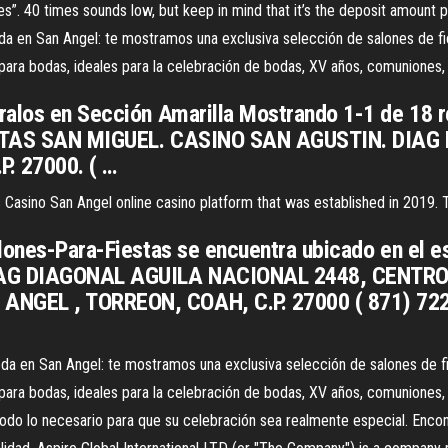
”. 40 times sounds low, but keep in mind that it’s the deposit amount 
da en San Angel: te mostramos una exclusiva selección de salones de f
ara bodas, ideales para la celebración de bodas, XV años, comuniones, 
alos en Sección Amarilla Mostrando 1-1 de 18 re
FIESTAS SAN MIGUEL. CASINO SAN AGUSTIN. DI
. 27000. ( …
s Casino San Angel online casino platform that was established in 2019.
lones-Para-Fiestas se encuentra ubicado en el e
AG DIAGONAL AGUILA NACIONAL 2448, CENTRO S
NGEL , TORREON, COAH, C.P. 27000 ( 871) 722 5
da en San Angel: te mostramos una exclusiva selección de salones de f
ara bodas, ideales para la celebración de bodas, XV años, comuniones, 
odo lo necesario para que su celebración sea realmente especial. Encont