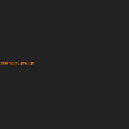
czenia szeregowego