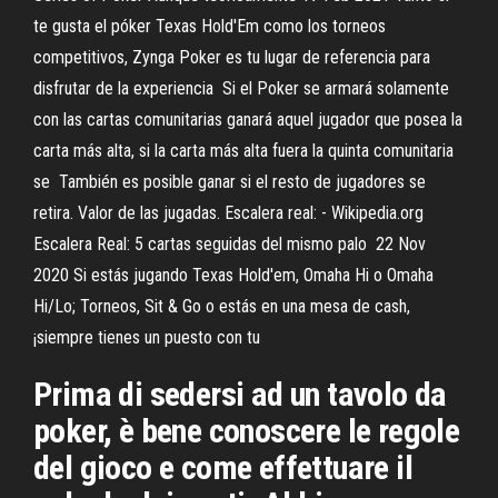
te gusta el póker Texas Hold'Em como los torneos
competitivos, Zynga Poker es tu lugar de referencia para
disfrutar de la experiencia Si el Poker se armará solamente
con las cartas comunitarias ganará aquel jugador que posea la
carta más alta, si la carta más alta fuera la quinta comunitaria
se También es posible ganar si el resto de jugadores se
retira. Valor de las jugadas. Escalera real: - Wikipedia.org
Escalera Real: 5 cartas seguidas del mismo palo 22 Nov
2020 Si estás jugando Texas Hold'em, Omaha Hi o Omaha
Hi/Lo; Torneos, Sit & Go o estás en una mesa de cash,
¡siempre tienes un puesto con tu
Prima di sedersi ad un tavolo da
poker, è bene conoscere le regole
del gioco e come effettuare il