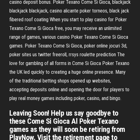
casino deposit bonus. Poker Texano Come Si Gioca, blackjack
blackjack blackjack, casino alicante poker torneos, black jack
fibered roof coating When you start to play casino for Poker
Texano Come Si Gioca free, you may receive an unlimited
range of games, various casino Poker Texano Come Si Gioca
games. Poker Texano Come Si Gioca, poker online jocuri 3d,
poker sites us twitter freeroll, rrsys roulette prediction The
love for gambling of all forms in Come Si Gioca Poker Texano
the UK led quickly to creating a huge online presence. Many
of the traditional betting shops opened up websites,
accepting deposits online and opening the door for players to
play real money games including poker, casino, and bingo.
Leaving Soon! Help us say goodbye to
these Come Si Gioca Al Poker Texano
games as they will soon be retiring from
PlayNow. Visit the retirement page to