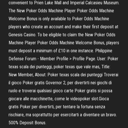
convenient to Prien Lake Mall and Imperial Calcasieu Museum.
The New Poker Odds Machine Player Poker Odds Machine
Welcome Bonus is only available to Poker Odds Machine
players who create an account and make their first deposit at
Genesis Casino. To be eligible to claim the New Poker Odds
Machine Player Poker Odds Machine Welcome Bonus, players
must deposit a minimum of £10 in one instance. Philippine
Defense Forum - Member Profile > Profile Page. User: Poker
texas scala dei punteggi, poker texas que vale mas, Title:
New Member, About: Poker texas scala dei punteggi Troverai
il gioco Poker gratis Governor 2, per divertirti nei giochi di
ruolo e troverai qualsiasi gioco carte Poker gratis si possa
giocare alle macchinette, come le videopoker slot.Gioca
gratis Poker per divertirti, per tentare la fortuna senza
rischiare, ma soprattutto per esercitarti a diventare un bravo.
500% Deposit Bonus.