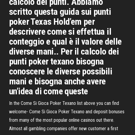
calcolo dei punti. Abbiamo
scritto questa guida sui punti
poker Texas Hold’em per
descrivere come si effettua il
conteggio e qual è il valore delle
diverse mani.. Per il calcolo dei
punti poker texano bisogna
conoscere le diverse possibili
mani e bisogna anche avere
un’idea di come queste
In the Come Si Gioca Poker Texano list above you can find
welcome- Come Si Gioca Poker Texano and deposit bonuses
from many of the most popular online casinos out there.
Almost all gambling companies offer new customer a first