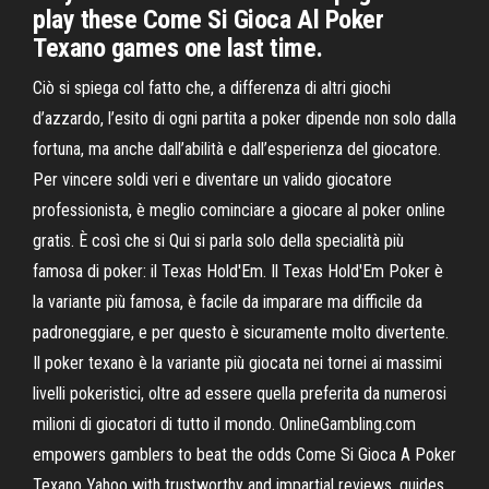
play these Come Si Gioca Al Poker
Texano games one last time.
Ciò si spiega col fatto che, a differenza di altri giochi
d’azzardo, l’esito di ogni partita a poker dipende non solo dalla
fortuna, ma anche dall’abilità e dall’esperienza del giocatore.
Per vincere soldi veri e diventare un valido giocatore
professionista, è meglio cominciare a giocare al poker online
gratis. È così che si Qui si parla solo della specialità più
famosa di poker: il Texas Hold'Em. Il Texas Hold'Em Poker è
la variante più famosa, è facile da imparare ma difficile da
padroneggiare, e per questo è sicuramente molto divertente.
Il poker texano è la variante più giocata nei tornei ai massimi
livelli pokeristici, oltre ad essere quella preferita da numerosi
milioni di giocatori di tutto il mondo. OnlineGambling.com
empowers gamblers to beat the odds Come Si Gioca A Poker
Texano Yahoo with trustworthy and impartial reviews, guides