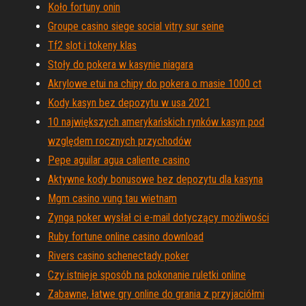
Koło fortuny onin
Groupe casino siege social vitry sur seine
Tf2 slot i tokeny klas
Stoły do ​​pokera w kasynie niagara
Akrylowe etui na chipy do pokera o masie 1000 ct
Kody kasyn bez depozytu w usa 2021
10 największych amerykańskich rynków kasyn pod
względem rocznych przychodów
Pepe aguilar agua caliente casino
Aktywne kody bonusowe bez depozytu dla kasyna
Mgm casino vung tau wietnam
Zynga poker wysłał ci e-mail dotyczący możliwości
Ruby fortune online casino download
Rivers casino schenectady poker
Czy istnieje sposób na pokonanie ruletki online
Zabawne, łatwe gry online do grania z przyjaciółmi