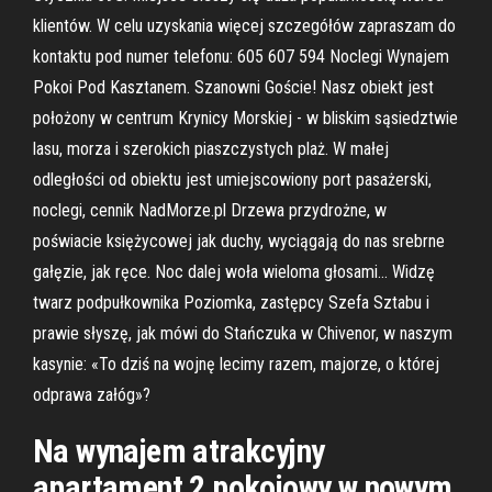
klientów. W celu uzyskania więcej szczegółów zapraszam do
kontaktu pod numer telefonu: 605 607 594 Noclegi Wynajem
Pokoi Pod Kasztanem. Szanowni Goście! Nasz obiekt jest
położony w centrum Krynicy Morskiej - w bliskim sąsiedztwie
lasu, morza i szerokich piaszczystych plaż. W małej
odległości od obiektu jest umiejscowiony port pasażerski,
noclegi, cennik NadMorze.pl Drzewa przydrożne, w
poświacie księżycowej jak duchy, wyciągają do nas srebrne
gałęzie, jak ręce. Noc dalej woła wieloma głosami… Widzę
twarz podpułkownika Poziomka, zastępcy Szefa Sztabu i
prawie słyszę, jak mówi do Stańczuka w Chivenor, w naszym
kasynie: «To dziś na wojnę lecimy razem, majorze, o której
odprawa załóg»?
Na wynajem atrakcyjny
apartament 2 pokojowy w nowym