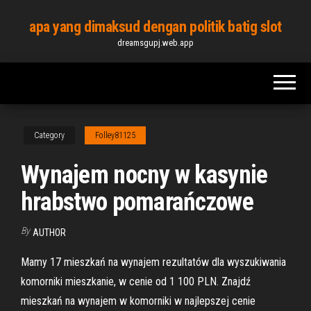
Skip
apa yang dimaksud dengan politik batig slot
to
dreamsgupj.web.app
the
content
Category
Folley81125
Wynajem nocny w kasynie
hrabstwo pomarańczowe
By
AUTHOR
Mamy 17 mieszkań na wynajem rezultatów dla wyszukiwania
komorniki mieszkanie, w cenie od 1 100 PLN. Znajdź
mieszkań na wynajem w komorniki w najlepszej cenie