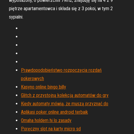
wyposażony, o powierzchni 79m2, znajduję się na 4 z 9
piętrze apartamentowca i składa się z 3 pokoi, w tym 2
sypialni.
Prawdopodobieństwo rozpoczęcia rozdań
pokerowych
Kasyno online bingo billy
Glitch z przystojną kolekcją automatów do gry
Kiedy automaty mówią, że muszą przyznać do
Aplikasi poker online android terbaik
Omaha holdem hi lo zasady
Poręczny slot na karty micro sd