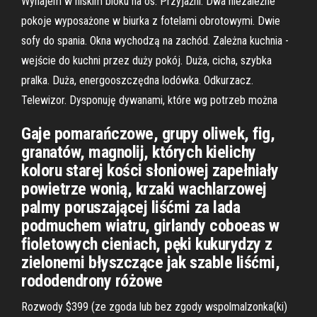
Wynajem w niskim bloku na os. Przyjaźni. Dwa niezależne
pokoje wyposażone w biurka z fotelami obrotowymi. Dwie
sofy do spania. Okna wychodzą na zachód. Zależna kuchnia -
wejście do kuchni przez duży pokój. Duża, cicha, szybka
pralka. Duża, energooszczędna lodówka. Odkurzacz.
Telewizor. Dysponuję dywanami, które wg potrzeb można
Gaje pomarańczowe, grupy oliwek, fig,
granatów, magnolij, których kielichy
koloru starej kości słoniowej zapełniały
powietrze wonią, krzaki wachlarzowej
palmy poruszającej liśćmi za lada
podmuchem wiatru, girlandy coboeas w
fioletowych cieniach, pęki kukurydzy z
zielonemi błyszczące jak szable liśćmi,
rododendrony różowe
Rozwody $399 (ze zgoda lub bez zgody wspolmalzonka(ki)