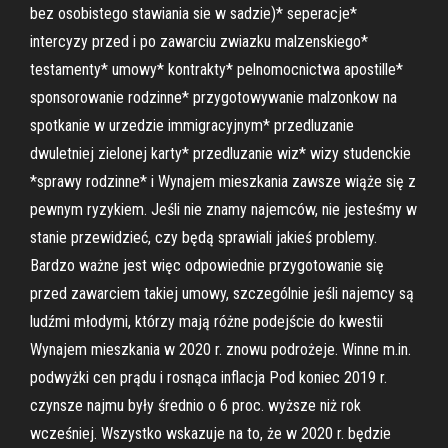
bez osobistego stawiania sie w sadzie)* seperacje*
intercyzy przed i po zawarciu zwiazku malzenskiego*
testamenty* umowy* kontrakty* pelnomocnictwa apostille*
sponsorowanie rodzinne* przygotowywanie malzonkow na
spotkanie w urzedzie immigracyjnym* przedluzanie
dwuletniej zielonej karty* przedluzanie wiz* wizy studenckie
*sprawy rodzinne* i Wynajem mieszkania zawsze wiąże się z
pewnym ryzykiem. Jeśli nie znamy najemców, nie jesteśmy w
stanie przewidzieć, czy będą sprawiali jakieś problemy.
Bardzo ważne jest więc odpowiednie przygotowanie się
przed zawarciem takiej umowy, szczególnie jeśli najemcy są
ludźmi młodymi, którzy mają różne podejście do kwestii
Wynajem mieszkania w 2020 r. znowu podrożeje. Winne m.in.
podwyżki cen prądu i rosnąca inflacja Pod koniec 2019 r.
czynsze najmu były średnio o 6 proc. wyższe niż rok
wcześniej. Wszystko wskazuje na to, że w 2020 r. będzie