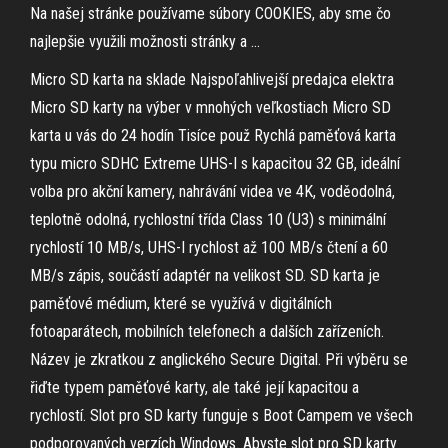
Na našej stránke používame súbory COOKIES, aby sme čo
najlepšie využili možnosti stránky a …
Micro SD karta na sklade Najspoľahlivejší predajca elektra
Micro SD karty na výber v mnohých veľkostiach Micro SD
karta u vás do 24 hodín Tisíce použ Rychlá paměťová karta
typu micro SDHC Extreme UHS-I s kapacitou 32 GB, ideální
volba pro akční kamery, nahrávání videa ve 4K, voděodolná,
teplotně odolná, rychlostní třída Class 10 (U3) s minimální
rychlostí 10 MB/s, UHS-I rychlost až 100 MB/s čtení a 60
MB/s zápis, součástí adaptér na velikost SD. SD karta je
paměťové médium, které se využívá v digitálních
fotoaparátech, mobilních telefonech a dalších zařízeních.
Název je zkratkou z anglického Secure Digital. Při výběru se
řiďte typem paměťové karty, ale také její kapacitou a
rychlostí. Slot pro SD karty funguje s Boot Campem ve všech
podporovaných verzích Windows. Abyste slot pro SD karty