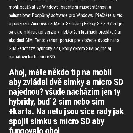
mohli používat ve Windows, budete si muset stáhnout a
nainstalovat Podpůrný software pro Windows. Přečtěte si víc
o používání Windows na Macu. Samsung Galaxy S7 a S7 edge
sa okrem klasickej verzie v niektorých krajinách predávajú aj
ako dual SIM. Tento variant ponúka pre vloženie dvoch nano
SIM kariet tzv. hybridný slot, ktorý okrem SIM pojme aj
pamäťovú kartu microSD.
Ahoj, máte někdo tip na mobil
aby zvládal dvě simky a micro SD
najednou? všude nacházim jen ty
hybridy, buď 2 sim nebo sim
+karta. Na netu jsou sice rady jak
spojit simku s micro SD aby
fungovalo oboj