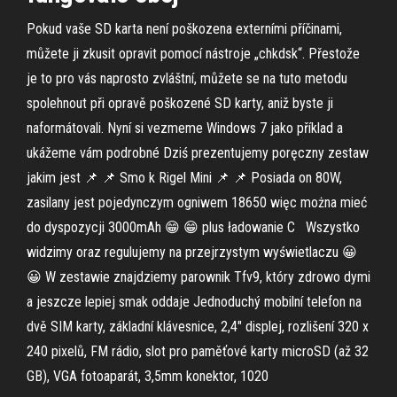
Pokud vaše SD karta není poškozena externími příčinami,
můžete ji zkusit opravit pomocí nástroje „chkdsk“. Přestože
je to pro vás naprosto zvláštní, můžete se na tuto metodu
spolehnout při opravě poškozené SD karty, aniž byste ji
naformátovali. Nyní si vezmeme Windows 7 jako příklad a
ukážeme vám podrobné Dziś prezentujemy poręczny zestaw
jakim jest 📌 📌 Smo k Rigel Mini 📌 📌 Posiada on 80W,
zasilany jest pojedynczym ogniwem 18650 więc można mieć
do dyspozycji 3000mAh 😁 😁 plus ładowanie C ️ ️ Wszystko
widzimy oraz regulujemy na przejrzystym wyświetlaczu 😀
😀 W zestawie znajdziemy parownik Tfv9, który zdrowo dymi
a jeszcze lepiej smak oddaje Jednoduchý mobilní telefon na
dvě SIM karty, základní klávesnice, 2,4" displej, rozlišení 320 x
240 pixelů, FM rádio, slot pro paměťové karty microSD (až 32
GB), VGA fotoaparát, 3,5mm konektor, 1020