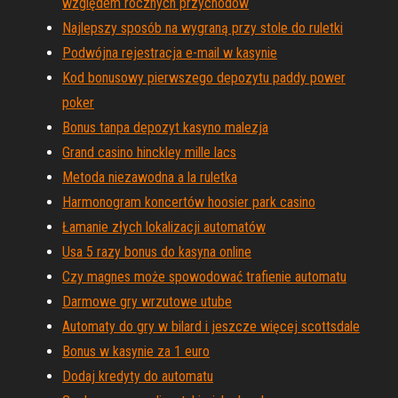
względem rocznych przychodów
Najlepszy sposób na wygraną przy stole do ruletki
Podwójna rejestracja e-mail w kasynie
Kod bonusowy pierwszego depozytu paddy power
poker
Bonus tanpa depozyt kasyno malezja
Grand casino hinckley mille lacs
Metoda niezawodna a la ruletka
Harmonogram koncertów hoosier park casino
Łamanie złych lokalizacji automatów
Usa 5 razy bonus do kasyna online
Czy magnes może spowodować trafienie automatu
Darmowe gry wrzutowe utube
Automaty do gry w bilard i jeszcze więcej scottsdale
Bonus w kasynie za 1 euro
Dodaj kredyty do automatu