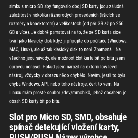
simku s micro SD aby fungovalo oboj SD karty jsou záludná
záležitost v několika různorodých provedeních (lišících se
rozměry a konektorem) a velikostech (od pár GB až po 256
GB a více). Je dobré pamatovat na to, že se SD karta sice
tváří jako klasický disk když ji připojíte do počítače (Windows,
MAC, Linux), ale až tak klasický disk to není. Znamená… Na
všechno jsou návody, ale možnost číst kartu bit po bitu jsem
opravdu nenašel. Pokud jsem narazil na externí low level
nástroj, vždycky v obrazu něco chybělo. Nevím, jestli to byla
chyba Windows, API, nebo toho nástroje; čert to vem. Na
Linuxu mám prostě soubor /dev/mmcblk0, jehož obsahem je
obsah SD karty bit po bitu.
Slot pro Micro SD, SMD, obsahuje
spínač detekující vložení karty,
PUSH/PUSH Název výrobce