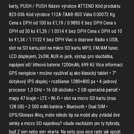
karty, PUSH / PUSH Název výrobce ATTEND Kód produktu
823-036 Kód výrobce 112A-TAAR-R03 Váha 0.00072 Kg
Cena s DPH od 100 ks €1,19 / 0.9895 € bez DPH Cena s
DPH od 50 ks €1,26 / 1.0514 € bez DPH Cena s DPH od 10
ks €1,34 / 1.1132 € bez DPH Viac o doprave Rádio s USB,
slot na SD kartu,slot na mikro SD kartu MP3, FM/AM tuner,
LCD displejem, 2x3W, AUX-in jack, výstup pro sluchátka,
napájení síť/ lithiová baterie 1200mAh, 699 Kč Více informací
GPS navigácia • možno využívať aj ako klasický tablet • 7"
dotykový IPS displej • rozlíšenie 1280×800 px • 4-jadrový
procesor 1,3 GHz • 16 GB úložisko • 2 GB operačná pamäť •
mapy 47 krajín • LTE • Wi-Fi • slot na micro SD kartu (max.
128 GB) • 2 500 mAh batéria • Bluetooth • Dual SIM •
GPS/Glonass Ahoj, máte někdo tip na mobil aby zvládal dvě
simky a micro SD najednou? všude nacházim jen ty hybridy,
buď 2 sim nebo sim +karta. Na netu jsou sice rady jak spojit