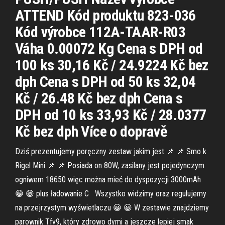
ATTEND Kód produktu 823-036
Kód výrobce 112A-TAAR-R03
Váha 0.00072 Kg Cena s DPH od
100 ks 30,16 Kč / 24.9224 Kč bez
dph Cena s DPH od 50 ks 32,04
Kč / 26.48 Kč bez dph Cena s
DPH od 10 ks 33,93 Kč / 28.0377
Kč bez dph Více o dopravě
Dziś prezentujemy poręczny zestaw jakim jest 📌 📌 Smo k
Rigel Mini 📌 📌 Posiada on 80W, zasilany jest pojedynczym
ogniwem 18650 więc można mieć do dyspozycji 3000mAh
😁 😁 plus ładowanie C ️ ️ Wszystko widzimy oraz regulujemy
na przejrzystym wyświetlaczu 😀 😀 W zestawie znajdziemy
parownik Tfv9, który zdrowo dymi a jeszcze lepiej smak