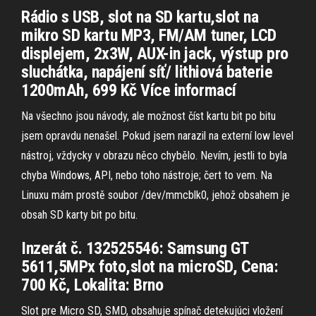
Rádio s USB, slot na SD kartu,slot na
mikro SD kartu MP3, FM/AM tuner, LCD
displejem, 2x3W, AUX-in jack, výstup pro
sluchátka, napájení síť/ lithiová baterie
1200mAh, 699 Kč Více informací
Na všechno jsou návody, ale možnost číst kartu bit po bitu
jsem opravdu nenašel. Pokud jsem narazil na externí low level
nástroj, vždycky v obrazu něco chybělo. Nevím, jestli to byla
chyba Windows, API, nebo toho nástroje; čert to vem. Na
Linuxu mám prostě soubor /dev/mmcblk0, jehož obsahem je
obsah SD karty bit po bitu.
Inzerát č. 132525546: Samsung GT
5611,5MPx foto,slot na microSD, Cena:
700 Kč, Lokalita: Brno
Slot pre Micro SD, SMD, obsahuje spínač detekujúci vložení