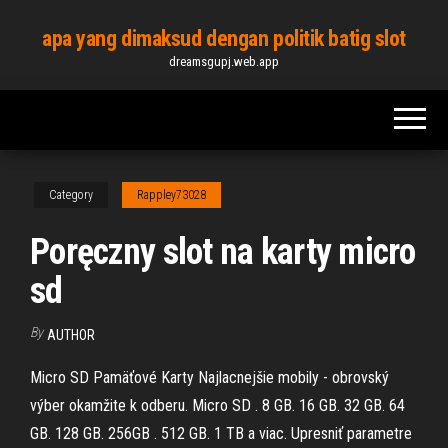
Skip
apa yang dimaksud dengan politik batig slot
to
dreamsgupj.web.app
the
content
Category
Rappley73028
Poręczny slot na karty micro
sd
By
AUTHOR
Micro SD Pamäťové Karty Najlacnejšie mobily - obrovský
výber okamžite k odberu. Micro SD . 8 GB. 16 GB. 32 GB. 64
GB. 128 GB. 256GB . 512 GB. 1 TB a viac. Upresniť parametre