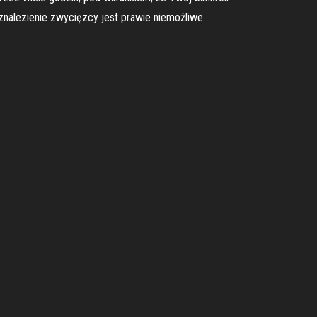
nalezienie zwycięzcy jest prawie niemożliwe.