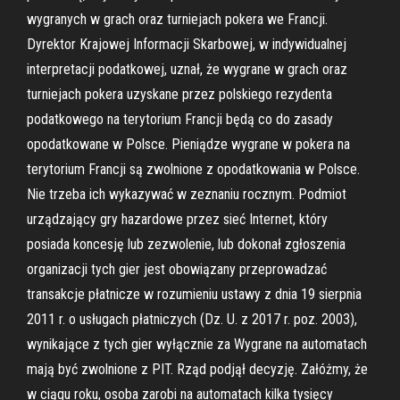
wygranych w grach oraz turniejach pokera we Francji.
Dyrektor Krajowej Informacji Skarbowej, w indywidualnej
interpretacji podatkowej, uznał, że wygrane w grach oraz
turniejach pokera uzyskane przez polskiego rezydenta
podatkowego na terytorium Francji będą co do zasady
opodatkowane w Polsce. Pieniądze wygrane w pokera na
terytorium Francji są zwolnione z opodatkowania w Polsce.
Nie trzeba ich wykazywać w zeznaniu rocznym. Podmiot
urządzający gry hazardowe przez sieć Internet, który
posiada koncesję lub zezwolenie, lub dokonał zgłoszenia
organizacji tych gier jest obowiązany przeprowadzać
transakcje płatnicze w rozumieniu ustawy z dnia 19 sierpnia
2011 r. o usługach płatniczych (Dz. U. z 2017 r. poz. 2003),
wynikające z tych gier wyłącznie za Wygrane na automatach
mają być zwolnione z PIT. Rząd podjął decyzję. Załóżmy, że
w ciągu roku, osoba zarobi na automatach kilka tysięcy