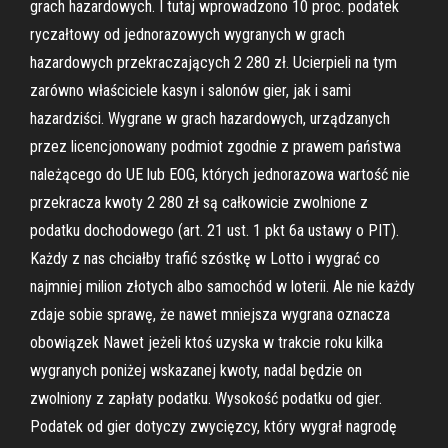
grach hazardowych. I tutaj wprowadzono 10 proc. podatek
ryczałtowy od jednorazowych wygranych w grach
hazardowych przekraczających 2 280 zł. Ucierpieli na tym
zarówno właściciele kasyn i salonów gier, jak i sami
hazardziści. Wygrane w grach hazardowych, urządzanych
przez licencjonowany podmiot zgodnie z prawem państwa
należącego do UE lub EOG, których jednorazowa wartość nie
przekracza kwoty 2 280 zł są całkowicie zwolnione z
podatku dochodowego (art. 21 ust. 1 pkt 6a ustawy o PIT).
Każdy z nas chciałby trafić szóstkę w Lotto i wygrać co
najmniej milion złotych albo samochód w loterii. Ale nie każdy
zdaje sobie sprawę, że nawet mniejsza wygrana oznacza
obowiązek Nawet jeżeli ktoś uzyska w trakcie roku kilka
wygranych poniżej wskazanej kwoty, nadal będzie on
zwolniony z zapłaty podatku. Wysokość podatku od gier.
Podatek od gier dotyczy zwycięzcy, który wygrał nagrodę