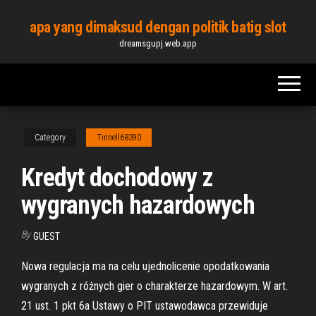
Skip
apa yang dimaksud dengan politik batig slot
to
dreamsgupj.web.app
the
content
Category
Tinnell68390
Kredyt dochodowy z
wygranych hazardowych
By
GUEST
Nowa regulacja ma na celu ujednolicenie opodatkowania
wygranych z różnych gier o charakterze hazardowym. W art.
21 ust. 1 pkt 6a Ustawy o PIT ustawodawca przewiduje