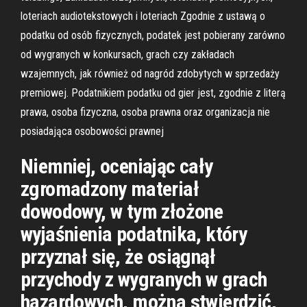
loteriach audiotekstowych i loteriach Zgodnie z ustawą o
podatku od osób fizycznych, podatek jest pobierany zarówno
od wygranych w konkursach, grach czy zakładach
wzajemnych, jak również od nagród zdobytych w sprzedaży
premiowej. Podatnikiem podatku od gier jest, zgodnie z literą
prawa, osoba fizyczna, osoba prawna oraz organizacja nie
posiadająca osobowości prawnej
Niemniej, oceniając cały
zgromadzony materiał
dowodowy, w tym złożone
wyjaśnienia podatnika, który
przyznał się, że osiągnął
przychody z wygranych w grach
hazardowych, można stwierdzić,