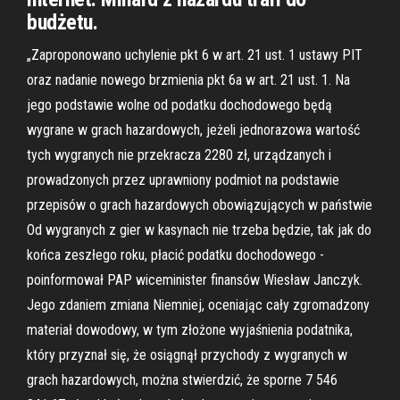
budżetu.
„Zaproponowano uchylenie pkt 6 w art. 21 ust. 1 ustawy PIT
oraz nadanie nowego brzmienia pkt 6a w art. 21 ust. 1. Na
jego podstawie wolne od podatku dochodowego będą
wygrane w grach hazardowych, jeżeli jednorazowa wartość
tych wygranych nie przekracza 2280 zł, urządzanych i
prowadzonych przez uprawniony podmiot na podstawie
przepisów o grach hazardowych obowiązujących w państwie
Od wygranych z gier w kasynach nie trzeba będzie, tak jak do
końca zeszłego roku, płacić podatku dochodowego -
poinformował PAP wiceminister finansów Wiesław Janczyk.
Jego zdaniem zmiana Niemniej, oceniając cały zgromadzony
materiał dowodowy, w tym złożone wyjaśnienia podatnika,
który przyznał się, że osiągnął przychody z wygranych w
grach hazardowych, można stwierdzić, że sporne 7 546