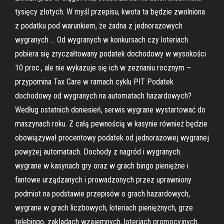
tysięcy złotych. W myśl przepisu, kwota ta będzie zwolniona
z podatku pod warunkiem, że żadna z jednorazowych
wygranych … Od wygranych w konkursach czy loteriach
pobiera się zryczałtowany podatek dochodowy w wysokości
10 proc., ale nie wykazuje się ich w zeznaniu rocznym –
przypomina Tax Care w ramach cyklu PIT Podatek
dochodowy od wygranych na automatach hazardowych?
Według ostatnich doniesień, serwis wygrane wystartować do
maszynach roku. Z całą pewnością w kasynie również będzie
obowiązywał procentowy podatek od jednorazowej wygranej
powyżej automatach. Dochody z nagród i wygranych.
wygrane w kasynach gry oraz w grach bingo pieniężne i
fantowe urządzanych i prowadzonych przez uprawniony
podmiot na podstawie przepisów o grach hazardowych,
wygrane w grach liczbowych, loteriach pieniężnych, grze
telebingo, zakładach wzajemnych, loteriach promocyjnych,